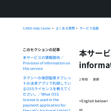
S.RIDE Help Center
よくある質問
サービス全般
このセクションの記事
本サービス
本サービスの情報提供／
informat
Provision of information on
this service
タクシーの後部座席タブレッ
2 年前
更新
トの決済アプリで利用してい
るOSSライセンスを教えてく
ださい。／What OSS
license is used in the
<English below>
payment application for
the cab's backseat tablet?
日